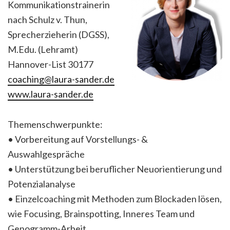
Kommunikationstrainerin
nach Schulz v. Thun,
Sprecherzieherin (DGSS),
M.Edu. (Lehramt)
Hannover-List 30177
coaching@laura-sander.de
www.laura-sander.de
Themenschwerpunkte:
• Vorbereitung auf Vorstellungs- &
Auswahlgespräche
• Unterstützung bei beruflicher Neuorientierung und
Potenzialanalyse
• Einzelcoaching mit Methoden zum Blockaden lösen,
wie Focusing, Brainspotting, Inneres Team und
Genogramm-Arbeit