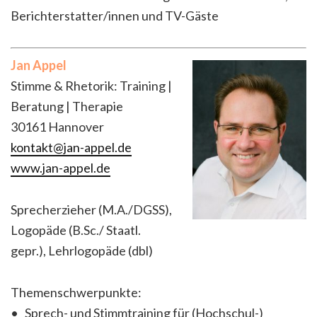
Berichterstatter/innen und TV-Gäste
Jan Appel
Stimme & Rhetorik: Training |
Beratung | Therapie
30161 Hannover
kontakt@jan-appel.de
www.jan-appel.de
Sprecherzieher (M.A./DGSS),
Logopäde (B.Sc./ Staatl.
gepr.), Lehrlogopäde (dbl)
Themenschwerpunkte:
• Sprech- und Stimmtraining für (Hochschul-)